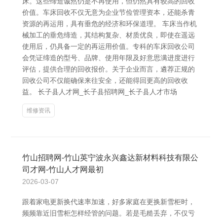
床。这些缔造诚然仍是不再使用，但仍然具有较高的回收
价值。车床回收不仅无意为企业节俭管理资本，还能杀青
资源的再运用，具有垂危的经济和环保道理。 车床当作机
械加工的垂危缔造，其结构复杂、材质优良，即使在遥远
使用后，仍具备一定的再运用价值。专科的车床回收公司
会凭证缔造的型号、品牌、使用年限及好意思满进度进行
评估，提供合理的回收报价。关于企业而言，遴荐正规的
回收公司不仅能确保来往安全，还能得回更高的回收收
益。 长子县人才网_长子县招聘网_长子县人才市场
维修资讯
竹山招聘网-竹山英宁波永兴鑫达新材料科技有限公
司才网-竹山人才网最初
2026-03-07
跟着家电更新换代速率加速，好多家庭在更换新雪柜时，
频频靠近旧雪柜怎样经管的问题。若是毛糙丢弃，不仅亏