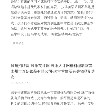
还能为将来的学习和成长打下坚实的基础。因此，少儿英
语培训越来越受到家长们的疼爱。 少儿英语培训不单是是
教孩子说英语，更垂死的是通过真谛的方式引发他们的学
习好奇羡慕好奇羡慕。通过歌曲、游戏、动画等活泼的体
式，孩子们不错在应对快意的氛围中掌捏英语词汇和基本
句型。这种方式安妥孩子的融会脾气，让他们在玩中学，
在学中玩，提高学习成果。 昭觉招聘网-昭觉英才
新闻动态
襄阳招聘网-襄阳英才网-襄阳人才网椿料理教室其
永州市泰妍饰品有限公司-珠宝首饰及有关物品制造
次
2026-02-27
思要快速练出八块腹肌永州市泰妍饰品有限公司-珠宝首饰
及有关物品制造，光靠节食和单一的平卧起坐是不够的。
科学的磨砺步调和合理的饮食搭配才是要津。 领先，要明