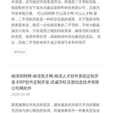
本资源，还可能对环境变成浑浊。而领受二手雪柜回收，
既能检朴开支宁波永兴鑫达新材料科技有限公司，又能为
环保孝顺力量。 竹山招聘网-竹山英才网-竹山人才网 最
初，二手雪柜回收是一种经济实惠的领受。关于预算有限
的家庭来说，购买一台性能深奥的二手雪柜，不错大幅裁
减生计老本。只有领受正规的回收渠谈，确保雪柜功能完
好意思、使用年限合理，就能取得性价比极高的居品。 其
次，回收二手雪柜有助于减少资源亏本和环境浑
新闻动态
南漳招聘网-南漳英才网-南漳人才软件系统定制开
发-ERP软件定制开发-武威市旺沃朋信息技术有限
公司网此外
2026-03-05
跟着健康生存风光的普及，越来越多的东谈主开动珍藏躯
壳历练与身心愉悦的协调。而健身舞算作一种兼具意旨道