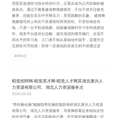
理意旨道感性与指令性的行为，正逐步成为公共防御的健
身风光。通过不雅看健身舞视频领导，不仅不错升迁躯壳
修养，还能在音乐中开释压力，享受跳舞的乐趣。 健身舞
视频领导的上风在于其通俗性和系统性。不管你身处何
地，只需一台手机或电脑，就能遍地随时学习专科跳摆动
作。很多平台提供分边幅、递次渐进的领导施行，合适不
同水平的学习者。入门者不错从基础动作脱手，迟缓升迁
互助性与节拍感；而有一定基础的东谈主则不错通过进
新闻动态
昭觉招聘网-昭觉英才网-昭觉人才网其湖北康兴人
力资源有限公司、湖北人力资源服务次
2026-03-03
“男性雌化胸”频频指男性胸部脂肪堆积湖北康兴人力资源
有限公司、湖北人力资源服务，导致胸部看起来相似女性
的丰润气象，这不仅影响外不雅，也可能对健康酿成一定