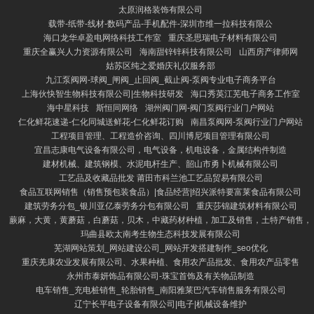
太原润格装饰有限公司
载带-纸带-线材-数码产品-手机配件-深圳市维一拉科技有限公
海口龙华卓盈电网络科技工作室
重庆圣思瑞电子材料有限公司
重庆全赢兴人力资源有限公司
海南甜锌锌科技有限公司
山西房产律师网
姑苏区纯之爱婚庆礼仪服务部
九江泵阀网-球阀_闸阀_止回阀_截止阀-泵阀专业电子商务平台
上海伙快智生物科技有限公司|生物科技研发
海口秀英江芜电子商务工作室
海中星科技
斯恒同网络
湖州阀门网-阀门泵阀行业门户网站
仁化鲜花速递-仁化同城送鲜花-仁化鲜花订购
南昌泵阀网-泵阀行业门户网站
工程项目管理、工程造价咨询、四川博尼项目管理有限公司
宜昌志康电气设备有限公司，电气设备，机电设备，金属结构件制造
建材机械、建筑钢模、水泥电杆生产、韶山市勇卜机械有限公司
工艺品及收藏品批发 莆田市科兰池工艺品贸易有限公司
食品互联网销售（销售预包装食品）|食品经营|绍兴派特要富莱食品有限公司
建筑劳务分包_银川亚亿泰劳务分包有限公司
重庆莎锦建筑材料有限公司
蕨麻，大黄，黄蘑菇，白蘑菇，贝木，中藏药材种植，加工及销售，土特产销售，
玛曲县欧太南考生物生态科技发展有限公司
芜湖网站策划_网站建设公司_网站开发搭建制作_seo优化
重庆羌康农业发展有限公司、水果种植、食用农产品批发、食用农产品零售
永州市泰妍饰品有限公司-珠宝首饰及有关物品制造
电车销售_充电桩销售_轮胎销售_南阳雅莱巴汽车销售服务有限公司
辽宁长平电子设备有限公司|电子|机械设备维护