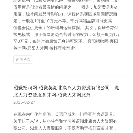
培训机构，以裁汰创业风险、获得品牌撑捏。策动词，加
盟用度是创业者最温情的问题之一。 领先，加盟费是基础
用度，经常阐发品牌影响力、课程体系和区域阛阓情况而
定，一般在1万至10万元不等。部分高端品牌可能更高，
但也会提供更全面的培训与运营撑捏。 其次，保证金亦然
常见模式，用于保险两边合营时间的权力，金额一般为1万
至3万元，条约时满后如无爽约可退还。 襄阳招聘网-襄阳
英才网-襄阳人才网 椿料理教室 此
新闻动态
昭觉招聘网-昭觉英湖北康兴人力资源有限公司、湖
北人力资源服务才网-昭觉人才网此外
2026-02-27
在现在内行化的期间，英语已成为一门垂死的言语器具。
关于孩子来说，从小斗争和学习英语湖北康兴人力资源有
限公司、湖北人力资源服务，不仅有助于擢升言语才智，