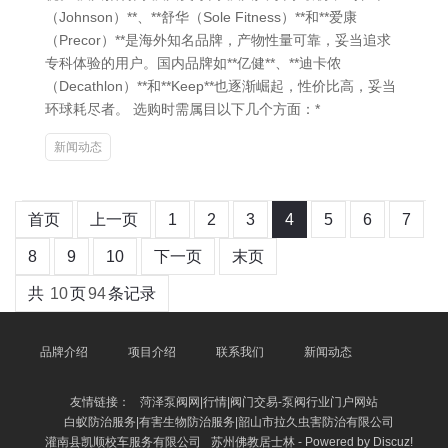
（Johnson）**、**舒华（Sole Fitness）**和**爱康
（Precor）**是海外知名品牌，产物性量可靠，妥当追求
专科体验的用户。国内品牌如**亿健**、**迪卡侬
（Decathlon）**和**Keep**也逐渐崛起，性价比高，妥当
环球耗尽者。 选购时需属目以下几个方面：*
新闻动态
首页
上一页
1
2
3
4
5
6
7
8
9
10
下一页
末页
共
10
页
94
条记录
品牌介绍
项目介绍
联系我们
新闻动态
友情链接：
菏泽泵阀网|行情|阀门交易-泵阀行业门户网站
白蚁防治服务|有害生物防治服务|韶山市拉久虫害防治有限公司
灌南县凯顺校车服务有限公司
苏州佛教居士林 - Powered by Discuz!