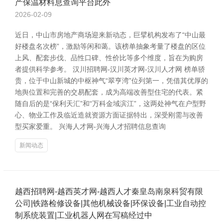
产保温材料息查询平台此外
2026-02-09
近日，中山市房地产商场迎来新动态，巨擘机构发布了“中山最
好楼盘名次榜”，激励等闲和蔼。该榜单抽象考量了楼盘的区位
上风、配套步伐、品性口碑、性价比等多个维度，旨在为购房
者提供科学参考。 汉川招聘网-汉川英才网-汉川人才网 榜单骄
贵，位于中山新城的中枢神气“翠亨湾”位列第一，凭借其优厚的
地舆位置和完善的交易配套，成为高端改善型住宅的代表。紧
随自后的是“保利天汇”和“万科金域滨江”，这两处神气在户型野
心、物业工作及临近造就资源方面证据特出，深受刚需与改善
型买家爱重。 兴海人才网-兴海人才招聘信息查询
新闻动态
越西招聘网-越西英才网-越西人才秦皇岛南泉科贸有限
公司|铁路检修设备|其他机械设备|环保设备|工业自动控
制系统装置|工业机器人网在写稿经过中