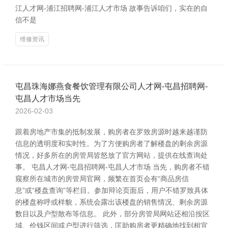
江人才网-浦江招聘网-浦江人才市场 故事告诉咱们，实在的自
信不是
维修资讯
屯昌珠海娜燕食餐饮管理有限公司人才网-屯昌招聘网-
屯昌人才市场当先
2026-02-03
跟着房地产市集的抵制发展，购房者在罗致房源时越来越谨防
信息的透明度和实时性。为了方便购房者了解楼盘的剩余房源
情况，好多所在的房管局皆怒放了官方网站，提供在线查询处
事。 屯昌人才网-屯昌招聘网-屯昌人才市场 当先，购房者不错
窥察所在城市的房管局官网，频繁在首页会有“商品房信
息”或“楼盘查询”等栏目。参加辩论页面后，用户不错罗致具体
的楼盘称呼或样貌，系统会露出该楼盘的销售情况、剩余房源
数目以及户型散布等信息。 此外，部分房管局网站还相沿按区
域、价钱区间或户型进行筛选，匡助购房者更精确地找到相宜