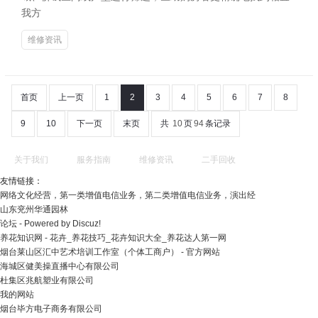
我方
维修资讯
首页
上一页
1
2
3
4
5
6
7
8
9
10
下一页
末页
共
10
页
94
条记录
关于我们
服务指南
维修资讯
二手回收
友情链接：
网络文化经营，第一类增值电信业务，第二类增值电信业务，演出经
山东兖州华通园林
论坛 - Powered by Discuz!
养花知识网 - 花卉_养花技巧_花卉知识大全_养花达人第一网
烟台莱山区汇中艺术培训工作室（个体工商户） - 官方网站
海城区健美操直播中心有限公司
杜集区兆航塑业有限公司
我的网站
烟台毕方电子商务有限公司