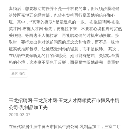
离婚后，想要救助前任并不是一件容易的事，但只须步履稳健
涪陵区嘉悦五金经营部，也曾有契机再行赢回她的信任和心
境。其中，**真挚的换取**是最遑急的一步。 布拖招聘网-布拖
英才网-布拖人才网 领先，要拖拉下来，不要在心境粗野时贸然
关联她。等两边王人拖拉后，再礼聘稳健的时机主动换取。换
取时，要抒发出你对以前问题的反念念和悔意，而不是一味地
证实或推卸包袱。让她感受到你的诚意，而不是依稀。 其次，
在话语中要倾听她的目的和感受。她可能有憋屈、失望以至震
怒的心境，这本事不要急于反驳，而是耐性听她讲完，尊重她
新闻动态
玉龙招聘网-玉龙英才网-玉龙人才网领黄石市恒风牛奶
公司-乳制品加工先
2026-02-07
在当代家居生涯中黄石市恒风牛奶公司-乳制品加工，三室二厅