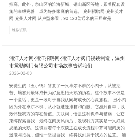
拟高。此外，泉山区的淮海新城、铜山新区等地，跟着配套设
施的束缚完善，成为好多家庭的首选。 兖州招聘网-兖州英才
网-兖州人才网 从户型来看，90-120普通米的三居室是
维修资讯
浦江人才网-浦江招聘网-浦江人才阀门视镜制造，温州
市黛勒阀门有限公司市场故事告诉咱们
2026-02-03
安徒生的《丑小鸭》答复了一只卓尔不群的小鸭子，从被挖
苦、脑怒到最终成长为好意思艳天鹅的历程。这个故事不仅是
一个童话，更是一段对于自我认同与成长的心灵旅程。 丑小鸭
因为外在卓尔不群，从小就遭逢排挤和白眼。它感到自卑，以
致怀疑我方的存在价值。关联词，恰是这种孤单与糟糕，让它
束缚探索自我，最终在阅历风雨后，发现我方其实是一只好意
思艳的天鹅。这瑰丽着每个东谈主在成长流程中齐可能阅历的
迷濛与抵抗，但惟一坚捏自我，终将找到属于我方的位置。 浦