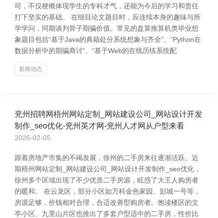
司，不仅梗概体现学生的专科才气，还能为今后的学习和责任
打下坚实的基础。 在细目论文题目时，应连续本身的趣味与所
学学问，同期谈判骨子期骗价值。常见的盘算推算机类毕业想
象题目包括“基于Java的典籍处分系统想象与齐全”、“Python在
数据分析中的期骗商讨”、“基于Web的在线历练系统配
新闻动态
兖州招聘网梧州网站定制_网站建设公司_网站设计开发
制作_seo优化-兖州英才网-兖州人才网从户型来看
2026-02-05
跟着房地产市集的不竭发展，徐州的二手房来往逐渐活跃。近
期梧州网站定制_网站建设公司_网站设计开发制作_seo优化，
徐州多个区域出现了不少优质二手房源，眩惑了大王人购房者
的暖和。 在云龙区，部分小区如万科金色家园、彭城一号等，
房源足够，价钱相对合理，合适改善型购房者。饱读楼区的文
亭小区、九里山片区也推出了多套户型适中的二手房，性价比