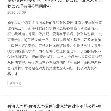
昭觉招聘网-昭觉英才网-昭觉人才餐饮管理 北京禾安华
餐饮管理有限公司网此外
2026-02-09
婚配是两个东谈主共同成长的旅程餐饮管理 北京禾安华餐饮管
理有限公司，而幸福的婚配需要两边用心筹画。四肢爱情大
家，我以为，筹画一段婚配，要害在于协调、换取与包容。 北
京电子(昆山)有限公司 当先，换取是婚配的基石。好多矛盾源
于误解和穷乏交流。佳耦之间应保握盛开、针织的对话，共享
彼此的感受与需求，而不是将心理压抑在心中。灵验的换取不
仅能化解诬陷，还能增进情谊。 其次，协调与包容是保管婚配
永恒的要害。每个东谈主齐有我方的性情和民风，婚配中未免
会有摩擦。学会站在对方的角度念念考问题，协调对方的不
易，才
新闻动态
兴海人才网-兴海人才招聘信北京涛凯建材有限公司-生