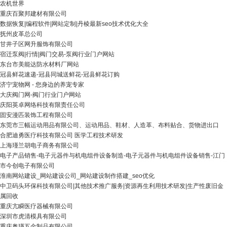
农机世界
重庆百聚邦建材有限公司
数据恢复|编程软件|网站定制|丹棱最新seo技术优化大全
抚州皮革总公司
甘井子区网升服饰有限公司
宿迁泵阀|行情|阀门交易-泵阀行业门户网站
东台市美能达防水材料厂网站
冠县鲜花速递-冠县同城送鲜花-冠县鲜花订购
济宁宠物网 - 您身边的养宠专家
大庆阀门网-阀门行业门户网站
庆阳英卓网络科技有限责任公司
固安漫匹装饰工程有限公司
东莞市三幅运动用品有限公司、运动用品、鞋材、人造革、布料贴合、货物进出口
合肥迪勇医疗科技有限公司 医学工程技术研发
上海瑾兰胡电子商务有限公司
电子产品销售-电子元器件与机电组件设备制造-电子元器件与机电组件设备销售-江门
市今创电子有限公司
淮南网站建设_网站建设公司_网站建设制作搭建_seo优化
中卫码头环保科技有限公司|其他技术推广服务|资源再生利用技术研发|生产性废旧金
属回收
重庆亢瞬医疗器械有限公司
深圳市虎清模具有限公司
重庆奥瑾五金制品有限公司