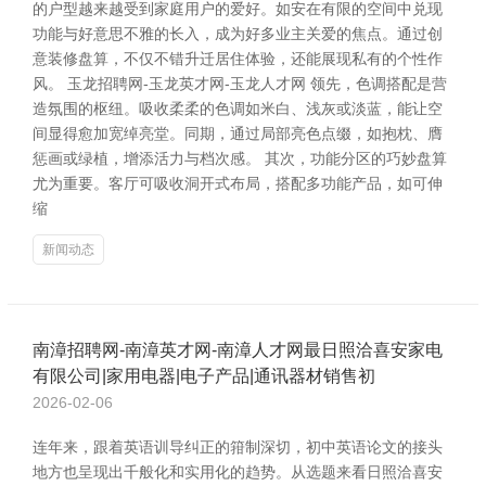
的户型越来越受到家庭用户的爱好。如安在有限的空间中兑现
功能与好意思不雅的长入，成为好多业主关爱的焦点。通过创
意装修盘算，不仅不错升迁居住体验，还能展现私有的个性作
风。 玉龙招聘网-玉龙英才网-玉龙人才网 领先，色调搭配是营
造氛围的枢纽。吸收柔柔的色调如米白、浅灰或淡蓝，能让空
间显得愈加宽绰亮堂。同期，通过局部亮色点缀，如抱枕、膺
惩画或绿植，增添活力与档次感。 其次，功能分区的巧妙盘算
尤为重要。客厅可吸收洞开式布局，搭配多功能产品，如可伸
缩
新闻动态
南漳招聘网-南漳英才网-南漳人才网最日照洽喜安家电
有限公司|家用电器|电子产品|通讯器材销售初
2026-02-06
连年来，跟着英语训导纠正的箝制深切，初中英语论文的接头
地方也呈现出千般化和实用化的趋势。从选题来看日照洽喜安