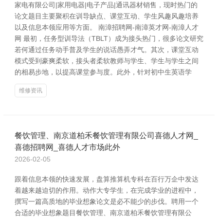
家电有限公司|家用电器|电子产品|通讯器材销售，现时热门的
论文题目主要聚积在训导缺点、课堂互动、学生风趣风趣培养
以及信息本领应用等方面。 南漳招聘网-南漳英才网-南漳人才
网 最初，任务型训导法（TBLT）成为接头热门，很多论文研究
若何通过任务动手普及学生的说话愚弄才气。其次，课堂互动
模式受到豪爽柔软，接头者柔软教师与学生、学生与学生之间
的相易步地，以提高课堂参与度。此外，针对初中生英语学
维修资讯
餐饮管理、南京道柏禾餐饮管理有限公司喜德人才网_
喜德招聘网_喜德人才市场此外
2026-02-05
跟着信息本领的快速发展，盘算推算机专科在百行万企中发达
着越来越迫切的作用。动作大专学生，在完成学业的进程中，
撰写一篇高质地的毕业想象论文是必不能少的步伐。聘用一个
合适的毕业想象题目餐饮管理、南京道柏禾餐饮管理有限公