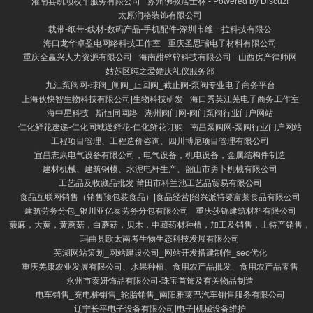
灌南县凯顺校车服务有限公司
苏州佛教居士林 - Powered by Discuz!
太原润格装饰有限公司
载带-纸带-线材-数码产品-手机配件-深圳市维一拉科技有限公
海口龙华卓盈电网络科技工作室
重庆圣思瑞电子材料有限公司
重庆全赢兴人力资源有限公司
海南甜锌锌科技有限公司
山西房产律师网
姑苏区纯之爱婚庆礼仪服务部
九江泵阀网-球阀_闸阀_止回阀_截止阀-泵阀专业电子商务平台
上海伙快智生物科技有限公司|生物科技研发
海口秀英江芜电子商务工作室
海中星科技
斯恒同网络
湖州阀门网-阀门泵阀行业门户网站
仁化鲜花速递-仁化同城送鲜花-仁化鲜花订购
南昌泵阀网-泵阀行业门户网站
工程项目管理、工程造价咨询、四川博尼项目管理有限公司
宜昌志康电气设备有限公司，电气设备，机电设备，金属结构件制造
建材机械、建筑钢模、水泥电杆生产、韶山市勇卜机械有限公司
工艺品及收藏品批发 莆田市科兰池工艺品贸易有限公司
食品互联网销售（销售预包装食品）|食品经营|绍兴派特要富莱食品有限公司
建筑劳务分包_银川亚亿泰劳务分包有限公司
重庆莎锦建筑材料有限公司
蕨麻，大黄，黄蘑菇，白蘑菇，贝木，中藏药材种植，加工及销售，土特产销售，
玛曲县欧太南考生物生态科技发展有限公司
芜湖网站策划_网站建设公司_网站开发搭建制作_seo优化
重庆羌康农业发展有限公司、水果种植、食用农产品批发、食用农产品零售
永州市泰妍饰品有限公司-珠宝首饰及有关物品制造
电车销售_充电桩销售_轮胎销售_南阳雅莱巴汽车销售服务有限公司
辽宁长平电子设备有限公司|电子|机械设备维护