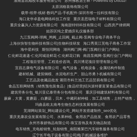
灌南县凯顺校车服务有限公司
苏州佛教居士林 - Powered by Discuz!
太原润格装饰有限公司
载带-纸带-线材-数码产品-手机配件-深圳市维一拉科技有限公
海口龙华卓盈电网络科技工作室
重庆圣思瑞电子材料有限公司
重庆全赢兴人力资源有限公司
海南甜锌锌科技有限公司
山西房产律师网
姑苏区纯之爱婚庆礼仪服务部
九江泵阀网-球阀_闸阀_止回阀_截止阀-泵阀专业电子商务平台
上海伙快智生物科技有限公司|生物科技研发
海口秀英江芜电子商务工作室
海中星科技
斯恒同网络
湖州阀门网-阀门泵阀行业门户网站
仁化鲜花速递-仁化同城送鲜花-仁化鲜花订购
南昌泵阀网-泵阀行业门户网站
工程项目管理、工程造价咨询、四川博尼项目管理有限公司
宜昌志康电气设备有限公司，电气设备，机电设备，金属结构件制造
建材机械、建筑钢模、水泥电杆生产、韶山市勇卜机械有限公司
工艺品及收藏品批发 莆田市科兰池工艺品贸易有限公司
食品互联网销售（销售预包装食品）|食品经营|绍兴派特要富莱食品有限公司
建筑劳务分包_银川亚亿泰劳务分包有限公司
重庆莎锦建筑材料有限公司
蕨麻，大黄，黄蘑菇，白蘑菇，贝木，中藏药材种植，加工及销售，土特产销售，
玛曲县欧太南考生物生态科技发展有限公司
芜湖网站策划_网站建设公司_网站开发搭建制作_seo优化
重庆羌康农业发展有限公司、水果种植、食用农产品批发、食用农产品零售
永州市泰妍饰品有限公司-珠宝首饰及有关物品制造
电车销售_充电桩销售_轮胎销售_南阳雅莱巴汽车销售服务有限公司
辽宁长平电子设备有限公司|电子|机械设备维护