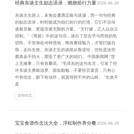
经典东谈主生励志语录，燃烧前行力量
2026-06-30
东谈主生路上，未免会遭遇迂曲与迷濛，而一句句经典
的励志语录，时时能成为咱们前行的灯塔。它们不仅传
递着灵敏，更蕴含着无限的力量。 “天行健，正人以自立
箝制。”《周易》中的这句话，谈出了坚合手与昂然的热
切性。不管身处何种境地，唯有赓续勉力，才智打破自
我，走向生效。东谈主生的谈路从叛逆坦，但恰是这些
磨真金不怕火，塑造了更广大的咱们。 中国新闻网 “世
上无难事，只有肯攀高。”毛泽东的这句名言，引发了些
许东谈主勇敢追梦。面临勤勉，不要轻言废弃，只有心
中有信念，眼下有动作，就莫得跨不外的山岭。 “生效不
是
新闻动态
宝宝食谱作念法大全，浮松制作养分餐
2026-06-29