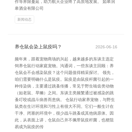
作等界限蔓延，助力航天企业终了高质地发展。 如皋润
皋酒业有限公司
新闻动态
养仓鼠会染上鼠疫吗？
2026-06-16
频年来，跟着宠物商场的兴起，越来越多的东谈主选定
饲养仓鼠行动家庭宠物。沟通词，一些东谈主回顾：养
仓鼠会不会感染鼠疫？这个问题值得精采探讨。 领先，
咱们需要明确什么是鼠疫。鼠疫是由鼠疫杆菌引起的一
种传染病，主要通过跳蚤传播，常见于野生啮齿类动物
（如老鼠、旱獭）之间。东谈主类频繁通过被感染的跳
蚤叮咬或战斗病兽而患病。 仓鼠行动家养宠物，与野生
鼠类在生计环境和习性上有很大不同。它们一般生计在
干净、闭塞的环境中，很少战斗跳蚤或其他病原体。因
此，从表面上讲，仓鼠自己并不佩带鼠疫杆菌，也梗阻
易成为鼠疫的传