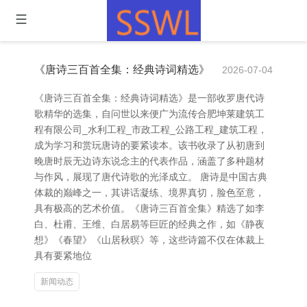
《唐诗三百首全集：经典诗词精选》
2026-07-04
《唐诗三百首全集：经典诗词精选》是一部收罗唐代诗
歌精华的选集，自问世以来便广为流传合肥坤莱建筑工
程有限公司_水利工程_市政工程_公路工程_建筑工程，
成为学习和赏玩唐诗的要紧读本。该书收录了从初唐到
晚唐时辰无边诗东说念主的代表作品，涵盖了多种题材
与作风，展现了唐代诗歌的光泽成立。 唐诗是中国古典
体裁的巅峰之一，其讲话凝练、境界真切，脸色至意，
具有极高的艺术价值。《唐诗三百首全集》精选了如李
白、杜甫、王维、白居易等巨匠的经典之作，如《静夜
想》《春望》《山居秋暝》等，这些诗篇不仅在体裁上
具有要紧地位
新闻动态