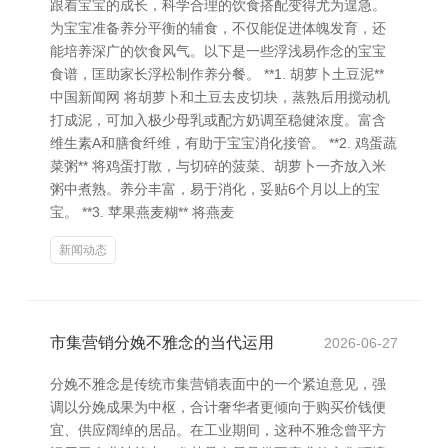
跟着宝宝的成长，科学合理的饮食搭配变得尤为遑急。
为宝宝准备养分平衡的辅食，不仅能促进体魄发育，还
能培养深广的饮食风气。以下是一些浮浅易作念的宝宝
食谱，匡助家长浮松制作养分餐。 **1. 胡萝卜土豆泥**
中国新闻网 将胡萝卜和土豆去皮切块，蒸熟后用搅动机
打成泥，可加入极少母乳或配方奶调至稳健浓度。富含
维生素A和膳食纤维，有助于宝宝消化接管。 **2. 鸡蛋蔬
菜粥** 将鸡蛋打散，与切碎的菠菜、胡萝卜一齐放入米
粥中煮熟。养分丰富，易于消化，妥贴6个月以上的宝
宝。 **3. 苹果燕麦糊** 将燕麦
新闻动态
市集营销分娩不雅念的当代运用
2026-06-27
分娩不雅念是传统市集营销表面中的一个紧迫意见，强
调以分娩成果为中枢，合计奢华者更倾向于购买价钱便
宜、供应阔绰的居品。在工业期间，这种不雅念曾平方