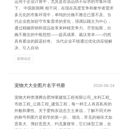
运用于企业计算中，尤其是在居品供不应求的市集环境
下。 中国新闻网 相干词，在现在高度竞争和奢华者需求
多元化的市集环境中，单纯的分娩不雅念已显不及。当
代企业愈加驻守市集需求的变化，强调以顾主为中心，
通过精确营销和居品改革来种植竞争力。尽管如斯，分
娩不雅念的中枢想想——提高成果、裁汰资本——仍然
具有紧迫的践诺好奇。 当代企业不错通过优化供应链解
决、引入自动
新闻动态
宠物犬大全图片名字书册
2026-06-24
宠物犬种类沸腾合肥坤莱建筑工程有限公司_水利工程_
市政工程_公路工程_建筑工程，每一种王人有其私有的
外貌和秉性。关于爱狗东说念主士来说，了解不同犬种
的称号和图片是初学的第一步。 领先，常见的袖珍犬如
贵客犬、博好意思犬、约克夏梗等，它们体型工致，合