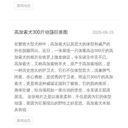
新闻动态
高加索犬300斤动荡巨兽图
2026-06-15
在繁密大型犬种中，高加索犬以其宏大的体型和威严的
外在脱颖而出。近日，一张展现一只体重高达300斤的高
加索犬的相片在收罗上激发烧议，令东谈主咋舌不已。
高加索犬，又称高加索牧羊犬，原产于高加索地区，是
一种历史悠久的护卫犬。它们不仅体型宏大，况兼脾气
闭塞、赤心勇敢，是优秀的守卫者。而这只300斤的高加
索犬，更是将这种威猛证据到了极致。它的肌肉推崇，
身体壮健，站当场宛如一座出动的堡垒，令东谈主屁滚
尿流。 这张相片之是以激发柔和，不仅是因为它的体型
动荡，更因为它展现出的野性之好意思。高加索犬本就
具有锐
新闻动态