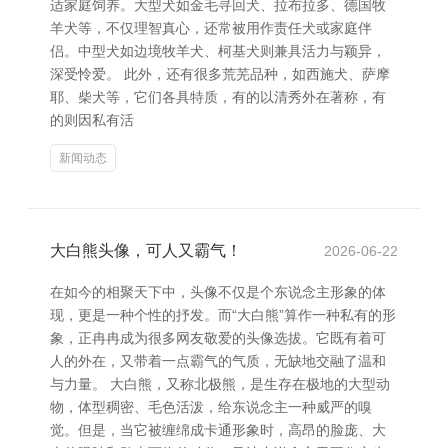
适家庭饲养。大型犬如金毛寻回犬、拉布拉多、德国牧
羊犬等，不仅理智真心，还常被用作责任犬或家庭伴
侣。中型犬如边境牧羊犬、柯基犬则兼具活力与颖异，
深受怜爱。 此外，还有很多荒芜品种，如西施犬、萨摩
耶、柴犬等，它们各具特质，有的以清秀外在著称，有
的则因私有活
新闻动态
大白熊头像，可人又霸气！
2026-06-22
在如今的相聚天下中，头像不仅是个东说念主形象的体
现，更是一种个性的抒发。而“大白熊”算作一种私有的形
象，正冉冉成为很多网友敬爱的头像选拔。它既有着可
人的外在，又带着一点霸气的气质，无缺地交融了温和
与力量。 大白熊，又称北极熊，是生存在极地的大型动
物，体型稠密、毛色活泼，给东说念主一种威严的嗅
觉。但是，当它被缠绵成卡通形象时，高昂的脸庞、大