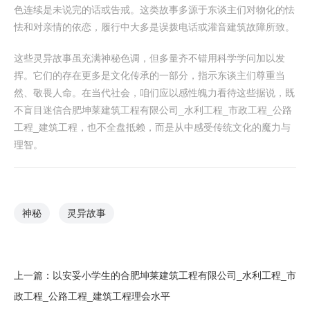
色连续是未说完的话或告戒。这类故事多源于东谈主们对物化的怯
怯和对亲情的依恋，履行中大多是误拨电话或灌音建筑故障所致。
这些灵异故事虽充满神秘色调，但多量齐不错用科学学问加以发
挥。它们的存在更多是文化传承的一部分，指示东谈主们尊重当
然、敬畏人命。在当代社会，咱们应以感性魄力看待这些据说，既
不盲目迷信合肥坤莱建筑工程有限公司_水利工程_市政工程_公路
工程_建筑工程，也不全盘抵赖，而是从中感受传统文化的魔力与
理智。
神秘
灵异故事
上一篇：
以安妥小学生的合肥坤莱建筑工程有限公司_水利工程_市
政工程_公路工程_建筑工程理会水平