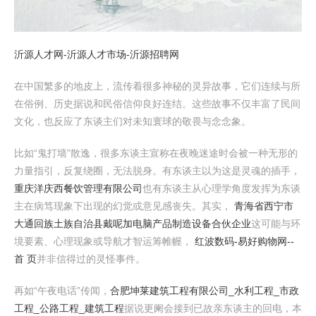
沂源人才网-沂源人才市场-沂源招聘网
在中国繁多的地皮上，流传着很多神秘的灵异故事，它们连续与所
在俗例、历史据说和民俗信仰良好连结。这些故事不仅丰富了民间
文化，也反应了东谈主们对未知寰球的敬畏与念念象。
比如“鬼打墙”散逸，很多东谈主宣称在夜晚迷途时会被一种无形的
力量指引，反复绕圈，无法脱身。有东谈主以为这是灵魂的插手，
重庆洋庆西餐饮管理有限公司
也有东谈主从心理学角度发挥为东谈
主在病笃现象下出现的幻觉或意见感丧失。其实，
青海省西宁市
大通回族土族自治县戴呢加电脑产品制造设备合伙企业
这可能与环
境要素、心理现象或导航才智运筹帷幄，
红波数码-易好购物网--
首 页
并非信得过的灵怪事件。
再如“午夜电话”传闻，
合肥坤莱建筑工程有限公司_水利工程_市政
工程_公路工程_建筑工程
据说更阑会接到已故亲东谈主的回电，本