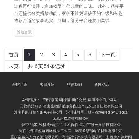
过程再行演绎，愈加稳妥当代儿童的口味。 此外，很多平
台还提供分类播放功能，家长不错凭证孩子的年级和有趣
遴荐合适的故事现实。同期，部分平台还复旧离线
维修资讯
首页
1
2
3
4
5
6
下一页
末页
共
6
页
54
条记录
品牌介绍
项目介绍
联系我们
新闻动态
友情链接：
菏泽泵阀网|行情|阀门交易-泵阀行业门户网站
白蚁防治服务|有害生物防治服务|韶山市拉久虫害防治有限公司
灌南县凯顺校车服务有限公司
苏州佛教居士林 - Powered by Discuz!
太原润格装饰有限公司
载带-纸带-线材-数码产品-手机配件-深圳市维一拉科技有限公
海口龙华卓盈电网络科技工作室
重庆圣思瑞电子材料有限公司
重庆全赢兴人力资源有限公司
海南甜锌锌科技有限公司
山西房产律师网