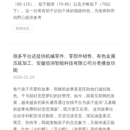
（85-115）、低于鄙俚（70-85）以及才略低下（70以
下）。这一分类有助于识别个体的领路特色，为老师和劳
动野心提供参考
新闻动态
很多平台还提供机械零件、零部件销售、有色金属
压延加工、安徽佰润智能科技有限公司分类播放功
能
2026-01-29
每个孩子齐爱听故事，而睡前故事更是匡助他们减轻脸
色、干与甜好意思梦幻的好赞理。如今，跟着互联网的发
展，越来越多的家长遴荐通过在线平台为孩子提供“儿童睡
前故事免费听好意思满版”，既方便又实用。 这些故事往
往由专科配音演员敷陈，言语活泼意旨，现实涵盖童话、
寓言、别传等，既能激勉孩子的念念象力，又能传递正能
量。比如《小红帽》《丑小鸭》《灰密斯》等经典故事，