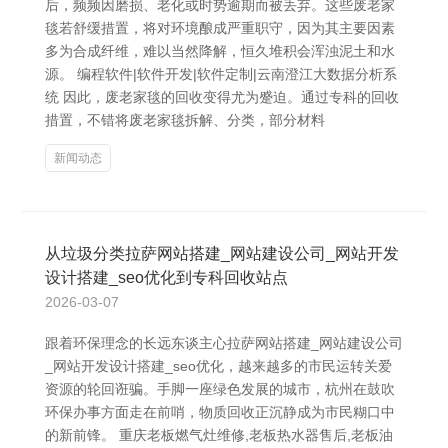
后，频频因磨损、老化或时势逾期而被丢弃。这些废老家
毯若舒缓措置，将对环境酿成严重职守，因为其主要因素
多为合成纤维，难以当然降解，恒久堆积会浑浊泥土和水
源。 编程软件|软件开发|软件定制|云南澄江大数据分析系
统 因此，废老家毯的回收变得尤为蹙迫。通过专科的回收
措置，不错将废老家毯拆解、分类，部分材料
新闻动态
从垃圾分类拉萨网站搭建_网站建设公司_网站开发
设计搭建_seo优化到专科回收站点
2026-03-07
跟着环保理念的长远东谈主心拉萨网站搭建_网站建设公司
_网站开发设计搭建_seo优化，越来越多的市民运转关爱
资源的轮回诳骗。手脚一座绿色发展的城市，杭州在鼓吹
环保办事方面走在前哨，物质回收正沉静成为市民糊口中
的新前锋。 重庆老板燃气灶维修,老板热水器售后,老板油