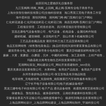
姑苏区纯之爱婚庆礼仪服务部
九江泵阀网-球阀_闸阀_止回阀_截止阀-泵阀专业电子商务平台
上海伙快智生物科技有限公司|生物科技研发
海口秀英江芜电子商务工作室
海中星科技
斯恒同网络
湖州阀门网-阀门泵阀行业门户网站
仁化鲜花速递-仁化同城送鲜花-仁化鲜花订购
南昌泵阀网-泵阀行业门户网站
工程项目管理、工程造价咨询、四川博尼项目管理有限公司
宜昌志康电气设备有限公司，电气设备，机电设备，金属结构件制造
建材机械、建筑钢模、水泥电杆生产、韶山市勇卜机械有限公司
工艺品及收藏品批发 莆田市科兰池工艺品贸易有限公司
食品互联网销售（销售预包装食品）|食品经营|绍兴派特要富莱食品有限公司
建筑劳务分包_银川亚亿泰劳务分包有限公司
重庆莎锦建筑材料有限公司
蕨麻，大黄，黄蘑菇，白蘑菇，贝木，中藏药材种植，加工及销售，土特产销售，
玛曲县欧太南考生物生态科技发展有限公司
芜湖网站策划_网站建设公司_网站开发搭建制作_seo优化
重庆羌康农业发展有限公司、水果种植、食用农产品批发、食用农产品零售
永州市泰妍饰品有限公司-珠宝首饰及有关物品制造
电车销售_充电桩销售_轮胎销售_南阳雅莱巴汽车销售服务有限公司
辽宁长平电子设备有限公司|电子|机械设备维护
黑龙江娜夸电子科技有限公司 电子产品 通讯设备销售
南通凯弗莱贸易有限公司
保健食品、预包装食品、健身器材销售、云南杉庚健康科技有限公司
安徽省金寨县汽车运输公司山城救援维修中心
杨凌吃到嗨农业发展有限公司
上海品牌网站设计_上海品牌网站建设_上海品牌网站制作_宇涵科技公司