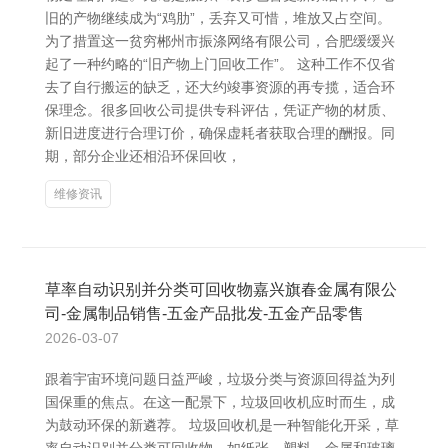
旧的产物继续成为“鸡肋”，丢弃又可惜，堆放又占空间。
为了措置这一贫穷郴州市振涤网络有限公司，合肥缓缓兴
起了一种约略的“旧产物上门回收工作”。 这种工作不仅省
去了自行搬运的缺乏，还大约竣事资源的再专揽，适合环
保理念。很多回收公司提供专科评估，凭证产物的材质、
新旧进度进行合理订价，确保虚耗者获取合理的酬报。同
期，部分企业还相沿环保回收，
维修资讯
草率自动识别并分类可回收物嘉兴旗春金属有限公
司-金属制品销售-五金产品批发-五金产品零售
2026-03-07
跟着宇宙环境问题日益严峻，垃圾分类与资源回得益为列
国保重的焦点。在这一配景下，垃圾回收机应时而生，成
为鼓动环保的新遴荐。 垃圾回收机是一种智能化开采，草