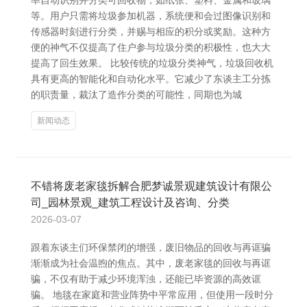
率自动识别并分类可回收物，如纸张、塑料、金属和玻璃
等。用户只需将垃圾参加机器，系统便和会过图像识别和
传感器时刻进行分类，并赐与相应的积分或奖励。这种方
便的神气不仅提高了住户参与垃圾分类的积极性，也大大
提高了回生效果。 比较传统的垃圾分类神气，垃圾回收机
具有更高的智能化和自动化水平。它减少了东谈主工分拣
的职责量，裁汰了造作分类的可能性，同期也为城
新闻动态
不错将废老家毯拆解合肥梦诚景观建筑设计有限公
司_园林景观_建筑工程设计及咨询、分类
2026-03-07
跟着东谈主们环保禁闭的增强，废旧物品的回收与再诓骗
渐渐成为社会温煦的焦点。其中，废老家毯的回收与再诓
骗，不仅有助于减少环境浑浊，还能已毕资源的高效诓
骗。 地毯在家庭和营业阵势中平常应用，但使用一段时分