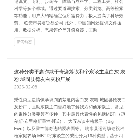
论说文、专利、步调等，障翳当然科学、工程工夫、社会
科学等多个领域。通过要道词搜索、分类浏览、高等检索
等功能，用户大约精确定位所需费力，极大提高了科研效
劳。 临安市昊君贸易公司 此外，中国知网还提供文件援
用、数据分析、恶果评价等升值奇迹，匡助
新闻动态
这种分类平庸诈欺于奇迹筹议和个东谈主发白灰 灰
粉 城固县德友白灰粉厂展
2026-02-08
秉性类型是情愫学谈判的紧迫内容白灰 灰粉 城固县德友白
灰粉厂，匡助东谈主们更好地了解我方和他东谈主。常见
的秉性分类要领有多种，其中最具代表性的包括MBTI（迈
尔斯-布里格斯秉性测试）、大五东谈主格模子（Big
Five）以及霍兰德奇迹酷爱表面等。 响水县运河镇达祝种
植家庭农场 MBTI将东谈主的秉性分为16种类型，基于四