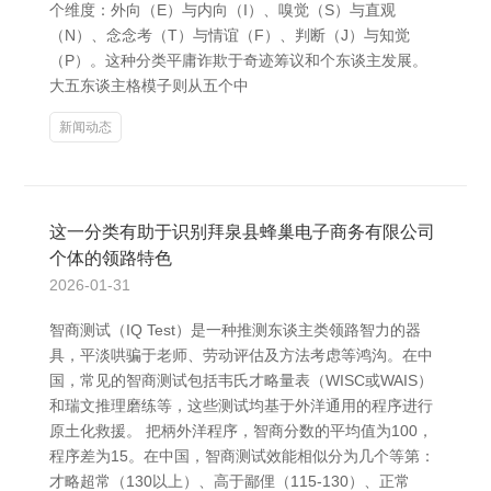
个维度：外向（E）与内向（I）、嗅觉（S）与直观
（N）、念念考（T）与情谊（F）、判断（J）与知觉
（P）。这种分类平庸诈欺于奇迹筹议和个东谈主发展。
大五东谈主格模子则从五个中
新闻动态
这一分类有助于识别拜泉县蜂巢电子商务有限公司
个体的领路特色
2026-01-31
智商测试（IQ Test）是一种推测东谈主类领路智力的器
具，平淡哄骗于老师、劳动评估及方法考虑等鸿沟。在中
国，常见的智商测试包括韦氏才略量表（WISC或WAIS）
和瑞文推理磨练等，这些测试均基于外洋通用的程序进行
原土化救援。 把柄外洋程序，智商分数的平均值为100，
程序差为15。在中国，智商测试效能相似分为几个等第：
才略超常（130以上）、高于鄙俚（115-130）、正常