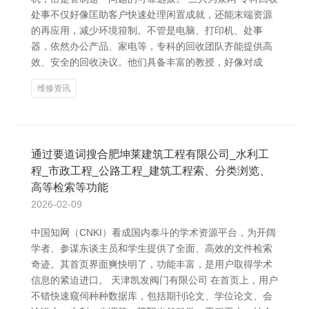
处事不仅好像匡助客户快速处理闲置成就，还能末端资源
的再应用，减少环境箝制。不管是电脑、打印机、处事
器，依然办公产品、家电等，专科的回收团队齐能提供高
效、安全的回收决议。他们具备丰富的教授，好像对成
维修资讯
通过要道词搜合肥坤莱建筑工程有限公司_水利工
程_市政工程_公路工程_建筑工程索、分类浏览、
高等检索等功能
2026-02-09
中国知网（CNKI）看成国内泰斗的学术资源平台，为开阔
学者、参谋东谈主员和学生提供了全面、高效的文件检索
奇迹。其首页界面爽快明了，功能丰富，是用户取得学术
信息的紧迫进口。 天津凯发阀门有限公司 在首页上，用户
不错快速窥伺种种数据库，包括期刊论文、学位论文、会