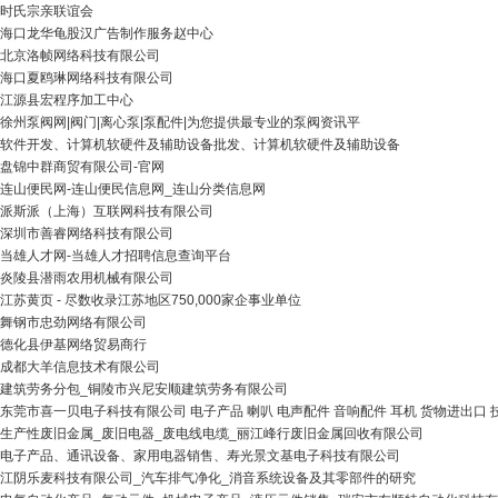
时氏宗亲联谊会
海口龙华龟股汉广告制作服务赵中心
北京洛帧网络科技有限公司
海口夏鸥琳网络科技有限公司
江源县宏程序加工中心
徐州泵阀网|阀门|离心泵|泵配件|为您提供最专业的泵阀资讯平
软件开发、计算机软硬件及辅助设备批发、计算机软硬件及辅助设备
盘锦中群商贸有限公司-官网
连山便民网-连山便民信息网_连山分类信息网
派斯派（上海）互联网科技有限公司
深圳市善睿网络科技有限公司
当雄人才网-当雄人才招聘信息查询平台
炎陵县潜雨农用机械有限公司
江苏黄页 - 尽数收录江苏地区750,000家企事业单位
舞钢市忠劲网络有限公司
德化县伊基网络贸易商行
成都大羊信息技术有限公司
建筑劳务分包_铜陵市兴尼安顺建筑劳务有限公司
东莞市喜一贝电子科技有限公司 电子产品 喇叭 电声配件 音响配件 耳机 货物进出口 
生产性废旧金属_废旧电器_废电线电缆_丽江峰行废旧金属回收有限公司
电子产品、通讯设备、家用电器销售、寿光景文基电子科技有限公司
江阴乐麦科技有限公司_汽车排气净化_消音系统设备及其零部件的研究