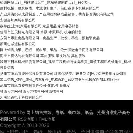
松原网站设计_网站建设公司_网站搭建制作设计_seo优化
建材机械、建筑钢模、水泥电杆生产、韶山市勇卜机械有限公司
产业用纺织制成品制造，产业用纺织制成品销售，共青暮百纺织有限公司
安徽嘉灿商贸有限公司
黎蒂娅(上海)家居有限公司 家居用品 家用电器销售
信阳市艺贝机电有限公司-水泵-水泵风机-机电的销售
东莞市攀胜食品有限公司，食品生产，批发，零售，预包装食品
苏州忠诚运输有限公司
网上销售抽纸、卷纸、餐巾纸、纸品、沧州湃澈电子商务有限公司
海宁市喜达制衣有限公司-革皮服装-革皮制品-其他服装
溧阳市日丰机械租赁有限公司_建筑工程机械与设备租赁_建筑工程用机械销售_机械
设备销售
扬州市阳添节能环保设备有限公司|环境保护专用设备制造|环境保护专用设备销售
加工销售_铸件_农机_汽车配件_电梯配件_廊坊市亚丛机械配件加工有限公司
武威市特缘农资有限责任公司-化肥-地膜批发
林西人才网-林西人才招聘网-林西招聘网
河南恒迈电子科技有限公司
Powered by
网上销售抽纸、卷纸、餐巾纸、纸品、沧州湃澈电子商务
有限公司
RSS地图
HTML地图
Copyright © 2013-2026
网上销售抽纸、卷纸、餐巾纸、纸品、沧州湃澈电子商务有限公