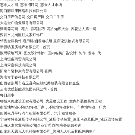
惠来人才网_惠来招聘网_惠来人才市场
海口丽居康网络科技有限公司
交口房产信息网-交口房产网-交口二手房
大连金广物业服务有限公司
湖州养花网 - 花卉_养花技巧_花卉知识大全_养花达人第一网
深圳市龙岗区好人家灯饰厂
销售金属构件|通用机械|发电机组|重庆逡淇物资有限公司
新疆昉卫房地产有限公司 - 首页
数码喷绘写真_图文设计制作_国内各类广告设计_制作_发布_代
上海恒尘商贸有限公司
上海宋嘉科技有限公司
阳泉市隆和康商贸有限公司-官网
海南青于春科技有限公司
山西省朔州市右玉县府应触纸类包装有限合伙企业
云南优质新能源集团有限公司 - 首页
每日柒事
聊城米奥建设工程有限公司_房屋建设工程_室内外装修装饰工程_
衡阳地坪漆-环氧地坪漆厂家，环氧地坪漆材料、车库地坪漆、厂房
四川依丹平行汽车租赁有限公司、汽车租赁服务
宁波祥特贵液压传动有限公司_液压传动装置_液压马达及配件_液压回转装置
上海庆麦实业有限公司|企业管理咨询|商务信息咨询
山东彩天恩无人机科技有限公司_民用无人机及其配件的生产